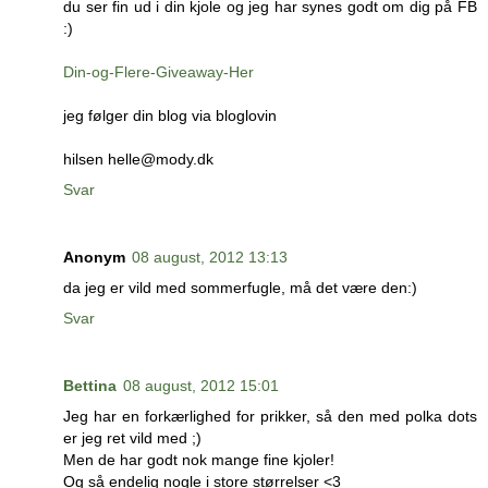
du ser fin ud i din kjole og jeg har synes godt om dig på FB
:)
Din-og-Flere-Giveaway-Her
jeg følger din blog via bloglovin
hilsen helle@mody.dk
Svar
Anonym
08 august, 2012 13:13
da jeg er vild med sommerfugle, må det være den:)
Svar
Bettina
08 august, 2012 15:01
Jeg har en forkærlighed for prikker, så den med polka dots
er jeg ret vild med ;)
Men de har godt nok mange fine kjoler!
Og så endelig nogle i store størrelser <3