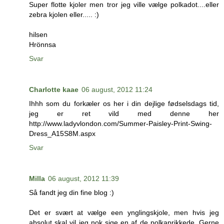
Super flotte kjoler men tror jeg ville vælge polkadot....eller
zebra kjolen eller..... :)
hilsen
Hrönnsa
Svar
Charlotte kaae
06 august, 2012 11:24
Ihhh som du forkæler os her i din dejlige fødselsdags tid,
jeg er ret vild med denne her
http://www.ladyvlondon.com/Summer-Paisley-Print-Swing-
Dress_A15S8M.aspx
Svar
Milla
06 august, 2012 11:39
Så fandt jeg din fine blog :)
Det er svært at vælge een ynglingskjole, men hvis jeg
absolut skal vil jeg nok sige en af de polkaprikkede. Gerne