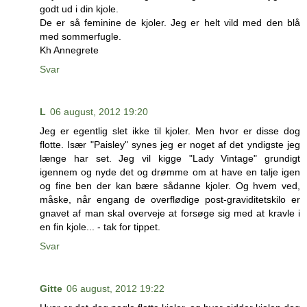
godt ud i din kjole.
De er så feminine de kjoler. Jeg er helt vild med den blå
med sommerfugle.
Kh Annegrete
Svar
L
06 august, 2012 19:20
Jeg er egentlig slet ikke til kjoler. Men hvor er disse dog
flotte. Især "Paisley" synes jeg er noget af det yndigste jeg
længe har set. Jeg vil kigge "Lady Vintage" grundigt
igennem og nyde det og drømme om at have en talje igen
og fine ben der kan bære sådanne kjoler. Og hvem ved,
måske, når engang de overflødige post-graviditetskilo er
gnavet af man skal overveje at forsøge sig med at kravle i
en fin kjole... - tak for tippet.
Svar
Gitte
06 august, 2012 19:22