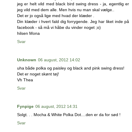
jeg er helt vild med black bird swing dress - ja, egentlig er
jeg vild med dem alle. Men hvis nu man skal vælge..
Det er jo også lige med hvad der klæder .
Din klæder i hvert fald dig forrygende. Jeg har liket inde på
facebook - så må vi håbe du vinder noget ;o)
hilsen Mona
Svar
Unknown
06 august, 2012 14:02
uha både polka og paisley og black and pink swing dress!
Det er noget skønt tøj!
Vh Thea
Svar
Fynpige
06 august, 2012 14:31
Solgt. . . Mocha & White Polka Dot....den er da for sød !
Svar