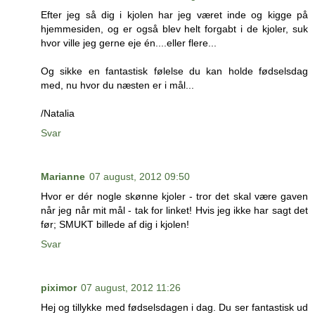
Efter jeg så dig i kjolen har jeg været inde og kigge på
hjemmesiden, og er også blev helt forgabt i de kjoler, suk
hvor ville jeg gerne eje én....eller flere...
Og sikke en fantastisk følelse du kan holde fødselsdag
med, nu hvor du næsten er i mål...
/Natalia
Svar
Marianne
07 august, 2012 09:50
Hvor er dér nogle skønne kjoler - tror det skal være gaven
når jeg når mit mål - tak for linket! Hvis jeg ikke har sagt det
før; SMUKT billede af dig i kjolen!
Svar
piximor
07 august, 2012 11:26
Hej og tillykke med fødselsdagen i dag. Du ser fantastisk ud