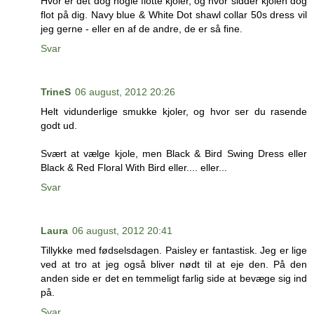
Hvor er det dog nogle flotte kjoler, og hvor sidder kjolen dog
flot på dig. Navy blue & White Dot shawl collar 50s dress vil
jeg gerne - eller en af de andre, de er så fine.
Svar
TrineS
06 august, 2012 20:26
Helt vidunderlige smukke kjoler, og hvor ser du rasende
godt ud.
Svært at vælge kjole, men Black & Bird Swing Dress eller
Black & Red Floral With Bird eller.... eller...
Svar
Laura
06 august, 2012 20:41
Tillykke med fødselsdagen. Paisley er fantastisk. Jeg er lige
ved at tro at jeg også bliver nødt til at eje den. På den
anden side er det en temmeligt farlig side at bevæge sig ind
på.
Svar