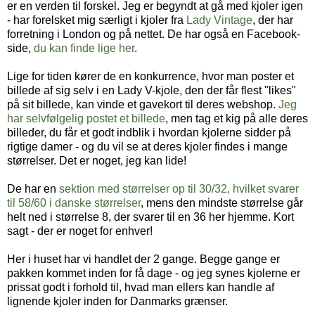
er en verden til forskel. Jeg er begyndt at gå med kjoler igen
- har forelsket mig særligt i kjoler fra
Lady Vintage
, der har
forretning i London og på nettet. De har også en Facebook-
side,
du kan finde lige her
.
Lige for tiden kører de en konkurrence, hvor man poster et
billede af sig selv i en Lady V-kjole, den der får flest "likes"
på sit billede, kan vinde et gavekort til deres webshop.
Jeg
har selvfølgelig postet et billede
, men tag et kig på alle deres
billeder, du får et godt indblik i hvordan kjolerne sidder på
rigtige damer - og du vil se at deres kjoler findes i mange
størrelser. Det er noget, jeg kan lide!
De har en
sektion med størrelser op til 30/32, hvilket svarer
til 58/60 i danske størrelser
, mens den mindste størrelse går
helt ned i størrelse 8, der svarer til en 36 her hjemme. Kort
sagt - der er noget for enhver!
Her i huset har vi handlet der 2 gange. Begge gange er
pakken kommet inden for få dage - og jeg synes kjolerne er
prissat godt i forhold til, hvad man ellers kan handle af
lignende kjoler inden for Danmarks grænser.