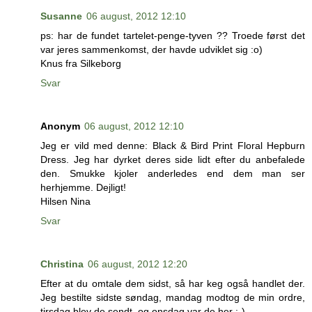
Susanne
06 august, 2012 12:10
ps: har de fundet tartelet-penge-tyven ?? Troede først det
var jeres sammenkomst, der havde udviklet sig :o)
Knus fra Silkeborg
Svar
Anonym
06 august, 2012 12:10
Jeg er vild med denne: Black & Bird Print Floral Hepburn
Dress. Jeg har dyrket deres side lidt efter du anbefalede
den. Smukke kjoler anderledes end dem man ser
herhjemme. Dejligt!
Hilsen Nina
Svar
Christina
06 august, 2012 12:20
Efter at du omtale dem sidst, så har keg også handlet der.
Jeg bestilte sidste søndag, mandag modtog de min ordre,
tirsdag blev de sendt, og onsdag var de her :-)