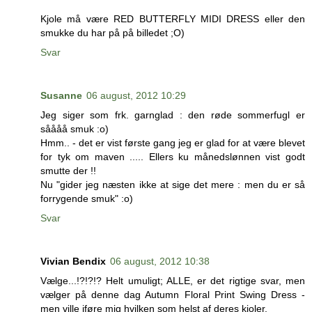
Kjole må være RED BUTTERFLY MIDI DRESS eller den
smukke du har på på billedet ;O)
Svar
Susanne
06 august, 2012 10:29
Jeg siger som frk. garnglad : den røde sommerfugl er
såååå smuk :o)
Hmm.. - det er vist første gang jeg er glad for at være blevet
for tyk om maven ..... Ellers ku månedslønnen vist godt
smutte der !!
Nu "gider jeg næsten ikke at sige det mere : men du er så
forrygende smuk" :o)
Svar
Vivian Bendix
06 august, 2012 10:38
Vælge...!?!?!? Helt umuligt; ALLE, er det rigtige svar, men
vælger på denne dag Autumn Floral Print Swing Dress -
men ville iføre mig hvilken som helst af deres kjoler.