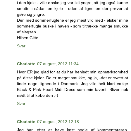
i den kjole - ville ønske jeg var lidt yngre, så jeg også kunne
smutte i sådan en kjole - uden af ligne en der prøver at
gøre sig yngre.
Den med sommerfuglene er jeg mest vild med - elsker mine
sommerfugle buske i haven - som tiltrække mange smukke
af slagsen.
Hilsen Gitte
Svar
Charlotte
07 august, 2012 11:34
Hvor ER jeg glad for at du har henledt min opmærksomhed
på disse kjoler. De er meget smukke, og ja, -det er svært at
finde noget lignende i Danmark. Jeg ville helt klart vælge
Black & Pink Heart Midi Dress som min favorit. Bliver nok
nødt til at købe den ;-)
Svar
Charlotte
07 august, 2012 12:18
Jeg har, efter at have læst nogle af kommentareren,