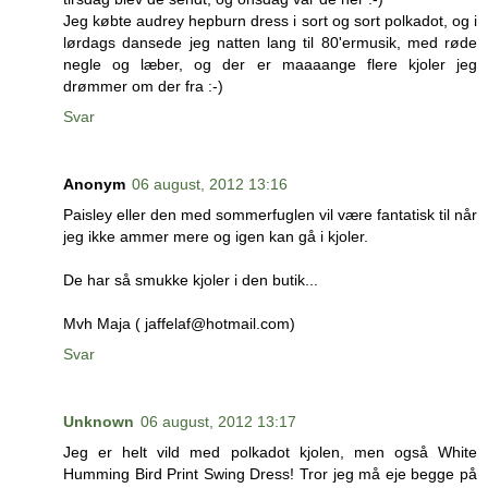
Jeg købte audrey hepburn dress i sort og sort polkadot, og i
lørdags dansede jeg natten lang til 80'ermusik, med røde
negle og læber, og der er maaaange flere kjoler jeg
drømmer om der fra :-)
Svar
Anonym
06 august, 2012 13:16
Paisley eller den med sommerfuglen vil være fantatisk til når
jeg ikke ammer mere og igen kan gå i kjoler.
De har så smukke kjoler i den butik...
Mvh Maja ( jaffelaf@hotmail.com)
Svar
Unknown
06 august, 2012 13:17
Jeg er helt vild med polkadot kjolen, men også White
Humming Bird Print Swing Dress! Tror jeg må eje begge på