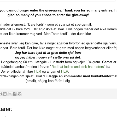
 you cannot longer enter the give-away. Thank you for so many entries, I
glad so many of you chose to enter the give-away!
g hader allermest. "Bare fordi" - som et svar på et spørgsmål.
lide det? - bare fordi. Det er jo ikke et svar. Hvis nogen mener det ikke kom
at det ikke kommer mig ved. Men "bare fordi" - det duer ikke.
t eneste svar, jeg kan give, hvis noget spørger hvorfor jeg giver dette sjal væk
ar lyst. Bare fordi. Det har ikke noget at gøre med nogen begivenheder eller fej
Jeg har bare lyst til at give dette sjal bort
og jeg håber nogen vil sætte pris på det.
 i vingefang og 60 cm i længde - i udstrakt form og vejer 104 gram. Garnet er
-trådede bambus/merino i farven "
Red hat ladies and pink hat sisters
" fra
er er billeder af fibre
HER
og af garnet
HER
.
lodtrækningen om sjalet, skal du
lægge en kommentar med kontakt-informa
(email), så jeg kan få fat i dig.
arer: