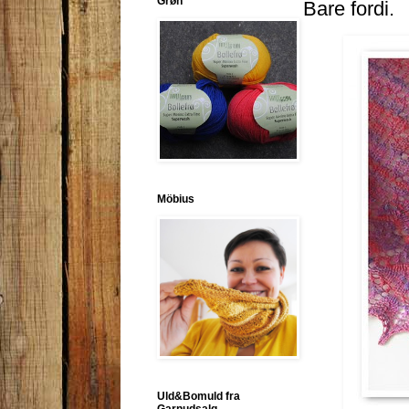
Grøn
Bare fordi.
Möbius
Uld&Bomuld fra