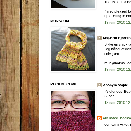
That is such a be
I'm so pleased b
up offering to tra
MONSOOM
18 juni, 2010 12
Maj-Britt Hjortshø
Sikke en smuk tan
Jeg håber at den,
selv gøre.
m_h@hotmail.c
18 juni, 2010 12
ROCKIN` COWL
Anonym sagde ..
It's glorious. Bea
Susan
18 juni, 2010 12
alienated_book
den var mycket fi