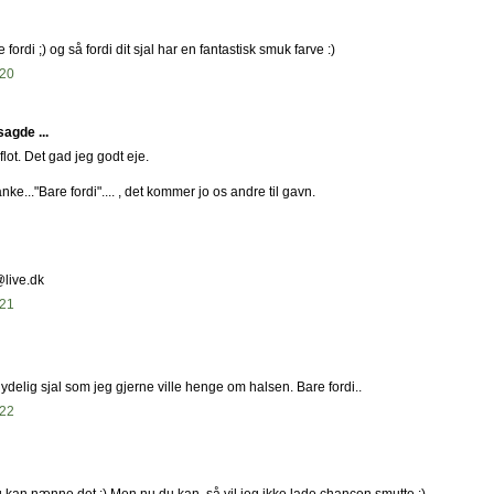
fordi ;) og så fordi dit sjal har en fantastisk smuk farve :)
:20
agde ...
flot. Det gad jeg godt eje.
anke..."Bare fordi".... , det kommer jo os andre til gavn.
live.dk
:21
Nydelig sjal som jeg gjerne ville henge om halsen. Bare fordi..
:22