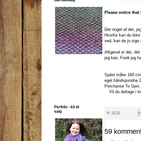
Garnudsalg
Please notice that
Det noget af det, je
Hvorfor kan du ikke 
ved, kan de jo sige 
Alligevel er det, de
jeg kan. Fordi jeg h
Sjalet måler 160 cm
eget håndspundne 2
Perchanse To Spin. D
Vil du deltage i 
Perfekt - kit til
salg
kl.
10.35
59 komment