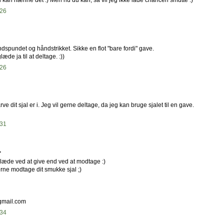
 kan nænne det :) Men nu du kan, så vil jeg ikke lade chancen smutte :)
:26
ndspundet og håndstrikket. Sikke en flot "bare fordi" gave.
æde ja til at deltage. :))
:26
ve dit sjal er i. Jeg vil gerne deltage, da jeg kan bruge sjalet til en gave.
:31
.
 glæde ved at give end ved at modtage :)
rne modtage dit smukke sjal ;)
mail.com
:34