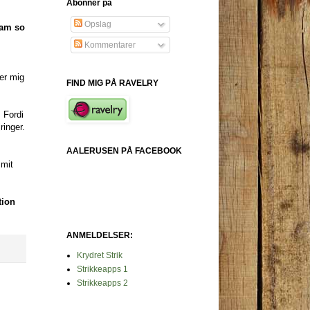
Abonner på
Opslag
 am so
Kommentarer
mer mig
FIND MIG PÅ RAVELRY
. Fordi
ringer.
AALERUSEN PÅ FACEBOOK
 mit
tion
ANMELDELSER:
Krydret Strik
Strikkeapps 1
Strikkeapps 2