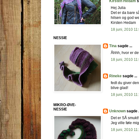
Kirsten Hedam
s
Hej Julia
Det er da bare så 
hilsen og god w
Kirsten Hedam
18 juni, 2010 11
NESSIE
Tina
sagde ...
Åhhh, hvor er det
18 juni, 2010 11
Rineke
sagde ...
fedt du giver de
blive glad!
18 juni, 2010 11
MIKRO-ØVE-
NESSIE
Unknown
sagde .
Det er SÅ smukt!
Jeg ville føle m
18 juni, 2010 11