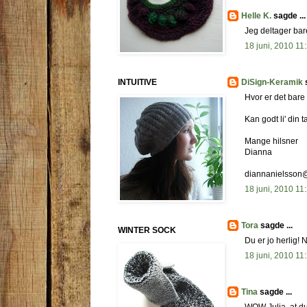
Helle K.
sagde ...
Jeg deltager bare 
18 juni, 2010 11
INTUITIVE
DiSign-Keramik
s
Hvor er det bare 
Kan godt li' din t
Mange hilsner
Dianna
diannanielsson@
18 juni, 2010 11
Tora
sagde ...
WINTER SOCK
Du er jo herlig! 
18 juni, 2010 11
Tina
sagde ...