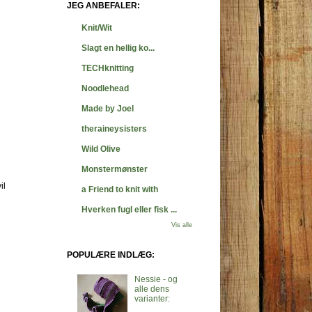
JEG ANBEFALER:
Knit/Wit
Slagt en hellig ko...
TECHknitting
Noodlehead
Made by Joel
theraineysisters
Wild Olive
Monstermønster
il
a Friend to knit with
Hverken fugl eller fisk ...
Vis alle
POPULÆRE INDLÆG:
Nessie - og
alle dens
varianter: