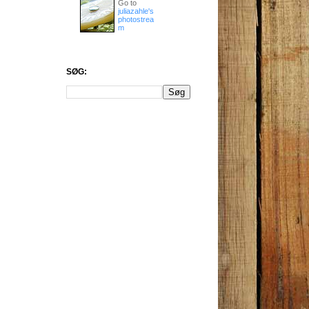
Go to
juliazahle's
photostrea
m
SØG: