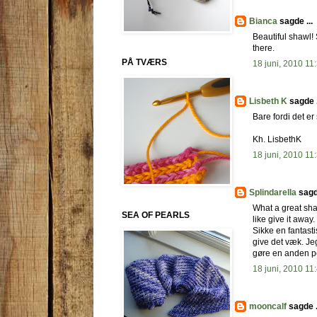
Bianca
sagde ...
Beautiful shawl!
there.
PÅ TVÆRS
18 juni, 2010 11
Lisbeth K
sagde .
Bare fordi det er
Kh. LisbethK
18 juni, 2010 11
Splindarella
sagde
What a great sha
SEA OF PEARLS
like give it away
Sikke en fantasti
give det væk. Je
gøre en anden p
18 juni, 2010 11
mooncalf
sagde .