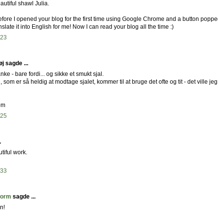
autiful shawl Julia.
efore I opened your blog for the first time using Google Chrome and a button popp
nslate it into English for me! Now I can read your blog all the time :)
:23
j sagde ...
ke - bare fordi... og sikke et smukt sjal.
 som er så heldig at modtage sjalet, kommer til at bruge det ofte og tit - det ville jeg
om
:25
.
utiful work.
:33
worm
sagde ...
n!