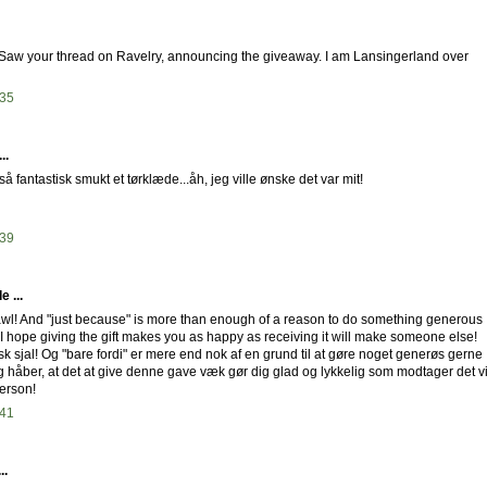
 Saw your thread on Ravelry, announcing the giveaway. I am Lansingerland over
:35
..
 så fantastisk smukt et tørklæde...åh, jeg ville ønske det var mit!
:39
 ...
wl! And "just because" is more than enough of a reason to do something generous
. I hope giving the gift makes you as happy as receiving it will make someone else!
sk sjal! Og "bare fordi" er mere end nok af en grund til at gøre noget generøs gerne
g håber, at det at give denne gave væk gør dig glad og lykkelig som modtager det vi
erson!
:41
..