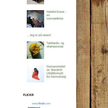
Hæklet Krave -
en
oversættelse
... Jeg er på røven!
Tørklæde- og
strømpesnak
Garnanmeldel
se: Blackhill
Uld&Bomuld
fra Garnudsalg
FLICKR
www.
flick
r
.com