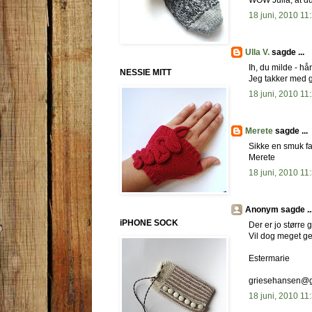
WOW Julia, at du
18 juni, 2010 11
Ulla V.
sagde ...
Ih, du milde - hå
NESSIE MITT
Jeg takker med gl
18 juni, 2010 11
Merete
sagde ...
Sikke en smuk far
Merete
18 juni, 2010 11
Anonym sagde ..
iPHONE SOCK
Der er jo større
Vil dog meget ge
Estermarie
griesehansen@g
18 juni, 2010 11