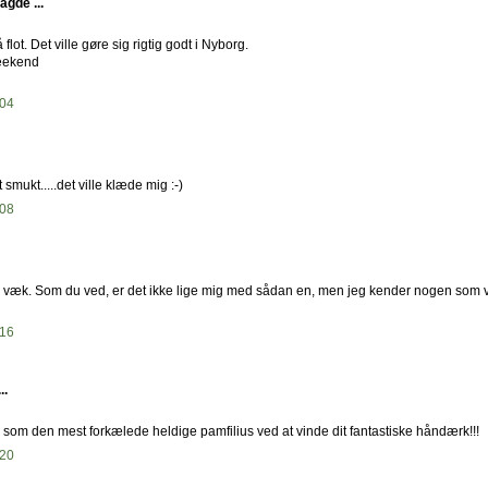
agde ...
flot. Det ville gøre sig rigtig godt i Nyborg.
eekend
:04
 smukt.....det ville klæde mig :-)
:08
n væk. Som du ved, er det ikke lige mig med sådan en, men jeg kender nogen som v
:16
..
ig som den mest forkælede heldige pamfilius ved at vinde dit fantastiske håndærk!!!
:20